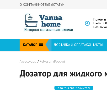
О КОМПАНИИ
ОТЗЫВЫ
СТАТЬИ
Приём и 
Пн-Вс 9:
Без вых
КАТАЛОГ
ДОСТАВКА И ОПЛАТА
КОНТАКТЫ
Аксессуары
/
Polygran (Россия)
Дозатор для жидкого 
Гарантия производителя