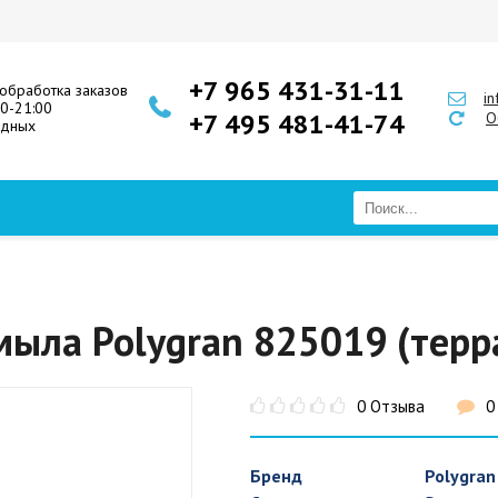
+7 965 431-31-11
обработка заказов
i
00-21:00
+7 495 481-41-74
О
одных
мыла Polygran 825019 (тер
0 Отзыва
0
Бренд
Polygran