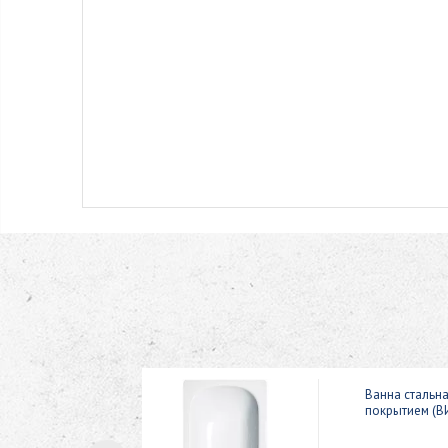
ic 150x70
Ванна стальн
покрытием (В