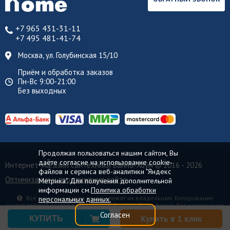
+7 965 431-31-11
+7 495 481-41-74
Москва, ул. Голубинская 15/10
Приём и обработка заказов
Пн-Вс 9:00-21:00
Без выходных
Продолжая пользоваться нашим сайтом, Вы
даёте согласие на использование cookie-
Интернет-магазин сантехники Ванна-Хоум
© 2016 - 2026
файлов и сервиса веб-аналитики "Яндекс
Оптимизация и продвижение сайта
Метрика". Для получения дополнительной
информации см.
Политика обработки
Все торговые марки принадлежат их владельцам. Копирование
персональных данных.
составляющих частей сайта в какой бы то ни было форме без разрешения
владельца авторских прав запрещено.
Согласен
Купить в 1 клик