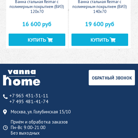
c
Ванна стальная Reimar с
Ванна стальная Reimar с
У
полимерным покрытием (ВИЗ)
полимерным покрытием (ВИЗ)
120x70
140x70
16 600 руб
19 600 руб
ОБРАТНЫЙ ЗВОНОК
+7 965 431-31-11
+7 495 481-41-74
Москва, ул. Голубинская 15/10
Приём и обработка заказов
Пн-Вс 9:00-21:00
Без выходных