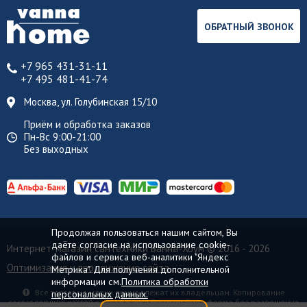
ОБРАТНЫЙ ЗВОНОК
+7 965 431-31-11
+7 495 481-41-74
Москва, ул. Голубинская 15/10
Приём и обработка заказов
Пн-Вс 9:00-21:00
Без выходных
Продолжая пользоваться нашим сайтом, Вы
даёте согласие на использование cookie-
Интернет-магазин сантехники Ванна-Хоум
© 2016 - 2026
файлов и сервиса веб-аналитики "Яндекс
Оптимизация и продвижение сайта
Метрика". Для получения дополнительной
информации см.
Политика обработки
Все торговые марки принадлежат их владельцам. Копирование
персональных данных.
составляющих частей сайта в какой бы то ни было форме без разрешения