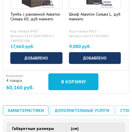
Тумба с раковиной Акватон
Шкаф Акватон Сильва L, дуб
Сильва 60, дуб макиато
макиато
Код товара:9902
Код товара:9925
Артикул:1A211801SIW50 +
Артикул:1A215703SIW5L
1WH302186
17,660 руб.
9,000 руб.
ДОБАВЛЕНО
ДОБАВЛЕНО
Комплект:
4 товара
В КОРЗИНУ
60,160
руб.
ХАРАКТЕРИСТИКИ
ДОПОЛНИТЕЛЬНЫЕ УСЛУГИ
СТОИ
Габаритные размеры
(см)