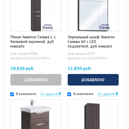
Пенал Акватон Сильва L с
Зеркальный шкаф Акватон
бельевой корзиной, дуб
Сильва 60 с LED
макиато
подсветкой, дуб макиато
Код товара:9908
Код товара:9933
Артикул:1A215603SIW5L
Артикул:1A216202SIW50
20,650 руб.
12,850 руб.
ДОБАВЛЕНО
ДОБАВЛЕНО
В комплекте
См. другой
В комплекте
См. другой