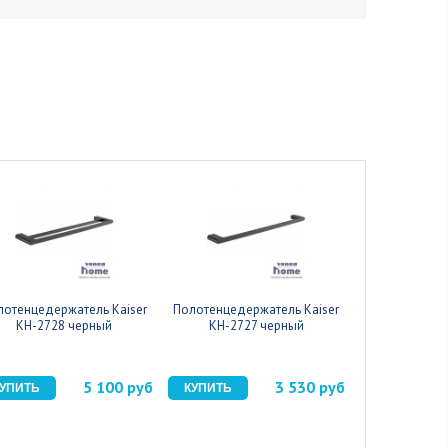
лотенцедержатель Kaiser
Полотенцедержатель Kaiser
Ершик с 
KH-2728 черный
KH-2727 черный
держателем K
че
5 100 руб
3 530 руб