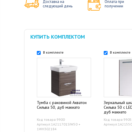
Доставка на
Оплата при
следующий день
получении
КУПИТЬ КОМПЛЕКТОМ
В комплекте
В комплекте
Тумба с раковиной Акватон
Зеркальный шк
Сильва 50, дуб макиато
Сильва 50 с LE
дуб макиато
Код товара:9900
Код товара:9905
Артикул:1A211701SIW50 +
Артикул:1A2155
1WH302184