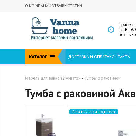
О КОМПАНИИ
ОТЗЫВЫ
СТАТЬИ
Приём и 
Пн-Вс 9:
Без вых
КАТАЛОГ
ДОСТАВКА И ОПЛАТА
КОНТАКТЫ
Мебель для ванной
/
Акватон
/
Тумбы с раковиной
Тумба с раковиной Акв
Гарантия производителя