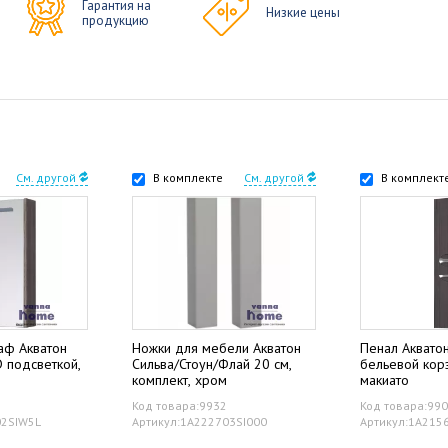
Гарантия на
Низкие цены
продукцию
См. другой
В комплекте
См. другой
В комплект
аф Акватон
Ножки для мебели Акватон
Пенал Акватон
D подсветкой,
Сильва/Стоун/Флай 20 см,
бельевой кор
комплект, хром
макиато
Код товара:9932
Код товара:99
02SIW5L
Артикул:1A222703SI000
Артикул:1A215