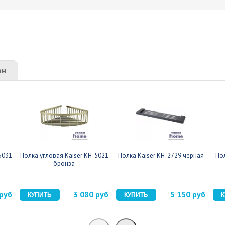
он
5031
Полка угловая Kaiser KH-5021
Полка Kaiser KH-2729 черная
По
бронза
 руб
3 080 руб
5 150 руб