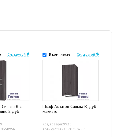
е
См. другой
В комплекте
См. другой
 Сильва R с
Шкаф Акватон Сильва R, дуб
зиной, дуб
макиато
09
Код товара:9926
603SIW5R
Артикул:1A215703SIW5R