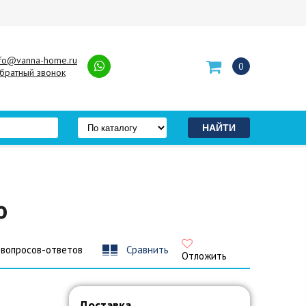
nfo@vanna-home.ru
0
братный звонок
о
 вопросов-ответов
Сравнить
Отложить
Доставка