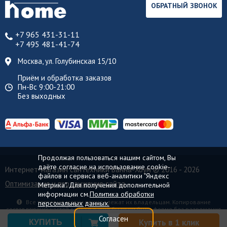
ОБРАТНЫЙ ЗВОНОК
+7 965 431-31-11
+7 495 481-41-74
Москва, ул. Голубинская 15/10
Приём и обработка заказов
Пн-Вс 9:00-21:00
Без выходных
Продолжая пользоваться нашим сайтом, Вы
даёте согласие на использование cookie-
Интернет-магазин сантехники Ванна-Хоум
© 2016 - 2026
файлов и сервиса веб-аналитики "Яндекс
Оптимизация и продвижение сайта
Метрика". Для получения дополнительной
информации см.
Политика обработки
Все торговые марки принадлежат их владельцам. Копирование
персональных данных.
составляющих частей сайта в какой бы то ни было форме без разрешения
владельца авторских прав запрещено.
Согласен
Купить в 1 клик