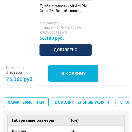
Тумба с раковиной AM.PM
Gem 75, белый глянец
Код товара:19688
Артикул:M90FHX07522WG +
M90WCC0752WG
36,180 руб.
ДОБАВЛЕНО
Комплект:
3 товара
В КОРЗИНУ
73,360
руб.
ХАРАКТЕРИСТИКИ
ДОПОЛНИТЕЛЬНЫЕ УСЛУГИ
СТОИ
Габаритные размеры
(см)
Ширина
30