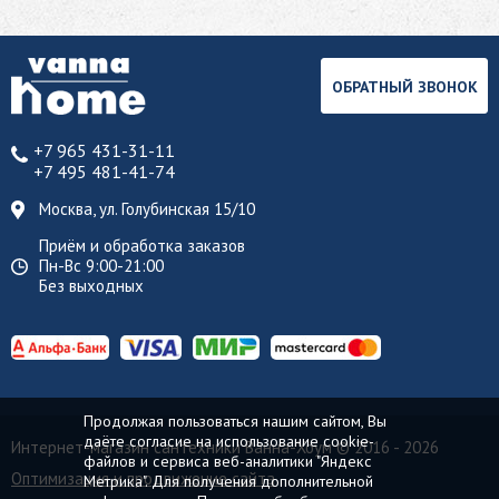
ОБРАТНЫЙ ЗВОНОК
+7 965 431-31-11
+7 495 481-41-74
Москва, ул. Голубинская 15/10
Приём и обработка заказов
Пн-Вс 9:00-21:00
Без выходных
Продолжая пользоваться нашим сайтом, Вы
даёте согласие на использование cookie-
Интернет-магазин сантехники Ванна-Хоум
© 2016 - 2026
файлов и сервиса веб-аналитики "Яндекс
Оптимизация и продвижение сайта
Метрика". Для получения дополнительной