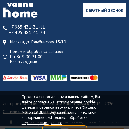
ОБРАТНЫЙ ЗВОНОК
+7 965 431-31-11
+7 495 481-41-74
Москва, ул. Голубинская 15/10
Приём и обработка заказов
Пн-Вс 9:00-21:00
Без выходных
Продолжая пользоваться нашим сайтом, Вы
даёте согласие на использование cookie-
Интернет-магазин сантехники Ванна-Хоум
© 2016 - 2026
файлов и сервиса веб-аналитики "Яндекс
Оптимизация и продвижение сайта
Метрика". Для получения дополнительной
информации см.
Политика обработки
Все торговые марки принадлежат их владельцам. Копирование
персональных данных.
составляющих частей сайта в какой бы то ни было форме без разрешения