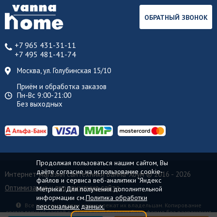
ОБРАТНЫЙ ЗВОНОК
+7 965 431-31-11
+7 495 481-41-74
Москва, ул. Голубинская 15/10
Приём и обработка заказов
Пн-Вс 9:00-21:00
Без выходных
Продолжая пользоваться нашим сайтом, Вы
даёте согласие на использование cookie-
Интернет-магазин сантехники Ванна-Хоум
© 2016 - 2026
файлов и сервиса веб-аналитики "Яндекс
Оптимизация и продвижение сайта
Метрика". Для получения дополнительной
информации см.
Политика обработки
Все торговые марки принадлежат их владельцам. Копирование
персональных данных.
составляющих частей сайта в какой бы то ни было форме без разрешения