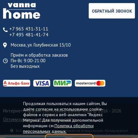
ОБРАТНЫЙ ЗВОНОК
+7 965 431-31-11
+7 495 481-41-74
Москва, ул. Голубинская 15/10
Приём и обработка заказов
Пн-Вс 9:00-21:00
Без выходных
Продолжая пользоваться нашим сайтом, Вы
даёте согласие на использование cookie-
Интернет-магазин сантехники Ванна-Хоум
© 2016 - 2026
файлов и сервиса веб-аналитики "Яндекс
Оптимизация и продвижение сайта
Метрика". Для получения дополнительной
информации см.
Политика обработки
Все торговые марки принадлежат их владельцам. Копирование
персональных данных.
составляющих частей сайта в какой бы то ни было форме без разрешения