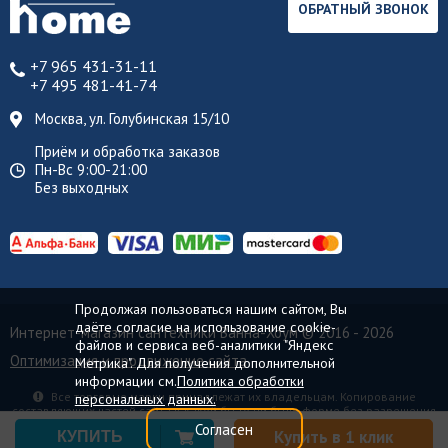
ОБРАТНЫЙ ЗВОНОК
+7 965 431-31-11
+7 495 481-41-74
Москва, ул. Голубинская 15/10
Приём и обработка заказов
Пн-Вс 9:00-21:00
Без выходных
Продолжая пользоваться нашим сайтом, Вы
даёте согласие на использование cookie-
Интернет-магазин сантехники Ванна-Хоум
© 2016 - 2026
файлов и сервиса веб-аналитики "Яндекс
Оптимизация и продвижение сайта
Метрика". Для получения дополнительной
информации см.
Политика обработки
Все торговые марки принадлежат их владельцам. Копирование
персональных данных.
составляющих частей сайта в какой бы то ни было форме без разрешения
владельца авторских прав запрещено.
Согласен
Купить в 1 клик