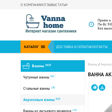
О КОМПАНИИ
ОТЗЫВЫ
СТАТЬИ
Приём и 
Пн-Вс 9:
Без вых
КАТАЛОГ
ДОСТАВКА И ОПЛАТА
КОНТАКТЫ
Ванны
/
Акрил
Ванны
1828
ВАННА АК
887
Чугунные ванны
190
Стальные ванны
613
Акриловые ванны
138
Ванны из литьевого мрамора