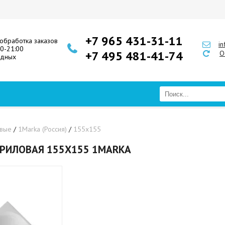
+7 965 431-31-11
обработка заказов
i
00-21:00
+7 495 481-41-74
О
одных
овые
/
1Marka (Россия)
/
155х155
РИЛОВАЯ 155Х155 1MARKA