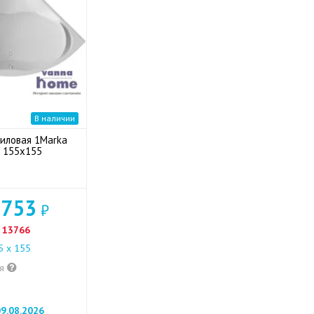
В наличии
иловая 1Marka
 155x155
 753
₽
13766
 x 155
ия
9.08.2026