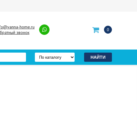
nfo@vanna-home.ru
0
братный звонок