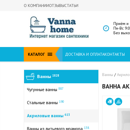
О КОМПАНИИ
ОТЗЫВЫ
СТАТЬИ
Приём и 
Пн-Вс 9:
Без вых
КАТАЛОГ
ДОСТАВКА И ОПЛАТА
КОНТАКТЫ
Ванны
/
Акрил
Ванны
1828
ВАННА АК
887
Чугунные ванны
190
Стальные ванны
613
Акриловые ванны
138
Ванны из литьевого мрамора