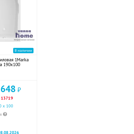
В наличии
иловая 1Marka
ka 190x100
 648
₽
13719
 x 100
ия
8.08.2026