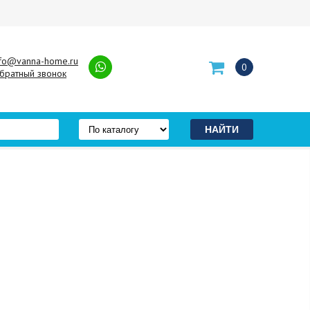
nfo@vanna-home.ru
0
братный звонок