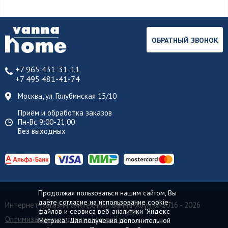
ОБРАТНЫЙ ЗВОНОК
+7 965 431-31-11
+7 495 481-41-74
Москва, ул. Голубинская 15/10
Приём и обработка заказов
Пн-Вс 9:00-21:00
Без выходных
Продолжая пользоваться нашим сайтом, Вы
даёте согласие на использование cookie-
Интернет-магазин сантехники Ванна-Хоум
© 2016 - 2026
файлов и сервиса веб-аналитики "Яндекс
Оптимизация и продвижение сайта
Метрика". Для получения дополнительной