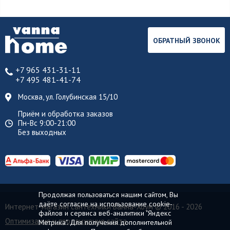
ОБРАТНЫЙ ЗВОНОК
+7 965 431-31-11
+7 495 481-41-74
Москва, ул. Голубинская 15/10
Приём и обработка заказов
Пн-Вс 9:00-21:00
Без выходных
Продолжая пользоваться нашим сайтом, Вы
даёте согласие на использование cookie-
Интернет-магазин сантехники Ванна-Хоум
© 2016 - 2026
файлов и сервиса веб-аналитики "Яндекс
Оптимизация и продвижение сайта
Метрика". Для получения дополнительной