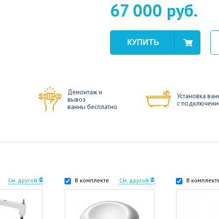
67 000 руб.
Демонтаж и
Установка ван
вывоз
с подключени
ванны бесплатно
См. другой
В комплекте
См. другой
В комплект