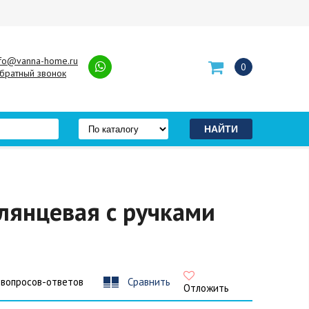
nfo@vanna-home.ru
0
братный звонок
глянцевая с ручками
 вопросов-ответов
Сравнить
Отложить