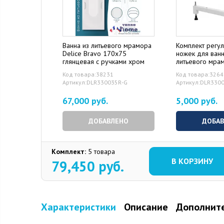
Ванна из литьевого мрамора
Комплект регу
Delice Bravo 170x75
ножек для ван
глянцевая с ручками хром
литьевого мрам
Код товара:38231
Код товара:326
Артикул:DLR330035R-G
Артикул:DLR330
67,000 руб.
5,000 руб.
ДОБАВЛЕНО
ДОБА
Комплект:
5 товара
В КОРЗИНУ
79,450
руб.
Характеристики
Описание
Дополните