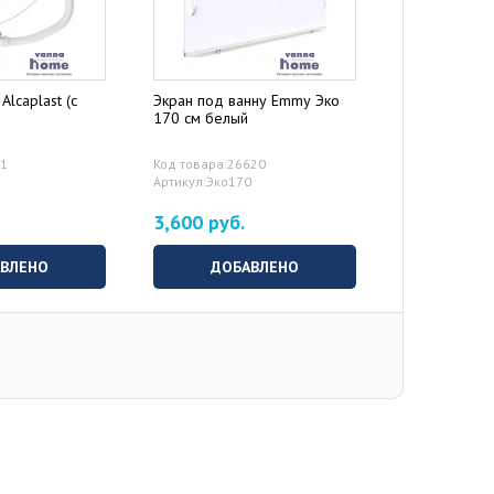
Alcaplast (с
Экран под ванну Emmy Эко
Дополнитель
170 см белый
71
Код товара:26620
Артикул:Эко170
3,600 руб.
0 руб.
ВЫБ
ВЛЕНО
ДОБАВЛЕНО