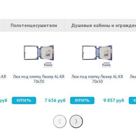
Полотенцесушители
Душевые кабины и огражде
L-KR
Люк под плитку Люкер AL-KR
Люк под плитку Люкер AL-KR
Люк
70x30
70x50
 руб
7 656 руб
9 857 руб