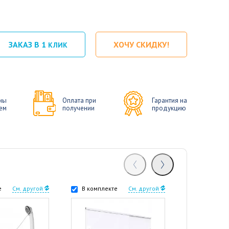
ЗАКАЗ В 1
ХОЧУ СКИДКУ!
КЛИК
ны
Оплата при
Гарантия на
ем
получении
продукцию
е
См. другой
В комплекте
См. другой
В комплек