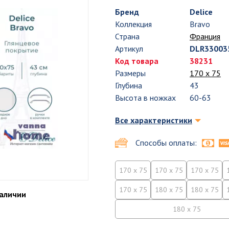
Бренд
Delice
Коллекция
Bravo
Страна
Франция
Артикул
DLR33003
Код товара
38231
Размеры
170 х 75
Глубина
43
Высота в ножках
60-63
Все характеристики
Способы оплаты:
170 x 75
170 x 75
170 x 75
170 x 75
180 x 75
180 x 75
наличии
180 x 75