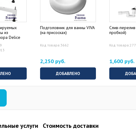
лируемых
Подголовник для ванны VIVA
Слив-перелив 
ны из
(на присосках)
пробкой)
ора Delice
49
Код товара:3662
Код товара:27
013
2,250 руб.
1,600 руб.
ВЛЕНО
ДОБАВЛЕНО
ДОБА
льные услуги
Стоимость доставки