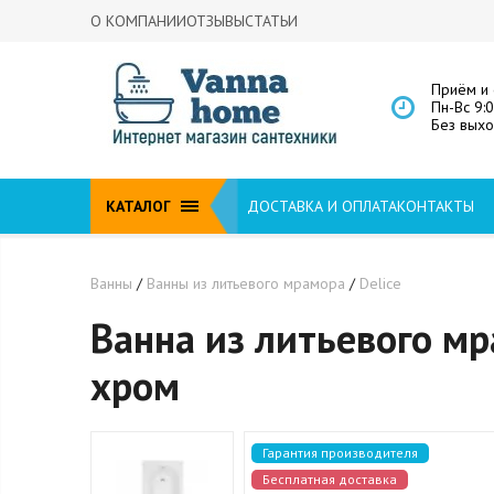
О КОМПАНИИ
ОТЗЫВЫ
СТАТЬИ
Приём и 
Пн-Вс 9:
Без вых
КАТАЛОГ
ДОСТАВКА И ОПЛАТА
КОНТАКТЫ
Ванны
/
Ванны из литьевого мрамора
/
Delice
Ванна из литьевого мр
хром
Гарантия производителя
Бесплатная доставка