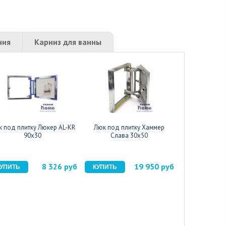
ния
Карниз для ванны
 под плитку Люкер AL-KR
Люк под плитку Хаммер
Люк под пл
90x30
Слава 30x50
Слава
8 326 руб
19 950 руб