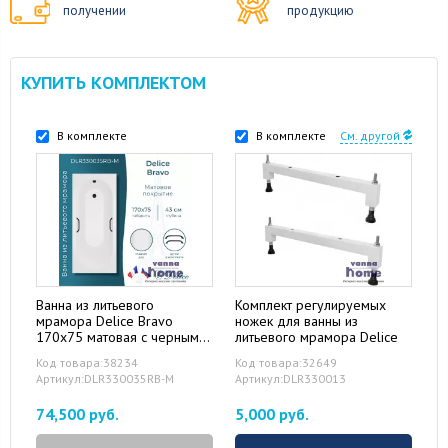
получении
продукцию
КУПИТЬ КОМПЛЕКТОМ
В комплекте
В комплекте
См. другой
Ванна из литьевого
Комплект регулируемых
мрамора Delice Bravo
ножек для ванны из
170x75 матовая с черными
литьевого мрамора Delice
ручками
Код товара:38234
Код товара:32649
Артикул:DLR330035RB-M
Артикул:DLR330013
74,500 руб.
5,000 руб.