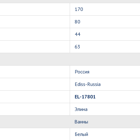
170
80
44
63
Россия
Ediss-Russia
EL-17801
Элина
Ванны
Белый