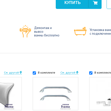
Демонтаж и
Установка ван
вывоз
с подключени
ванны бесплатно
См. другой
В комплекте
См. другой
В комплект