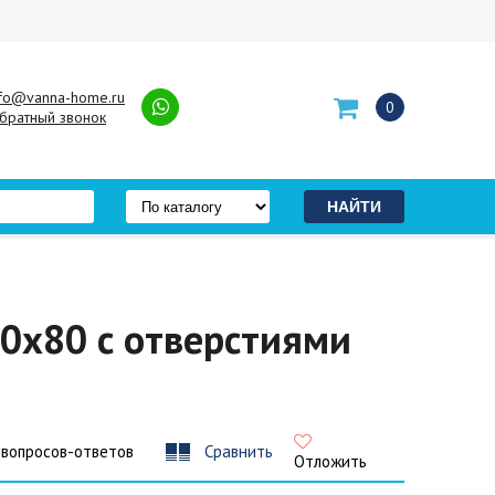
nfo@vanna-home.ru
0
братный звонок
70x80 с отверстиями
 вопросов-ответов
Сравнить
Отложить