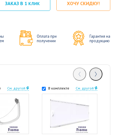
ЗАКАЗ В 1
ХОЧУ СКИДКУ!
КЛИК
ны
Оплата при
Гарантия на
ем
получении
продукцию
е
См. другой
В комплекте
См. другой
В комплек