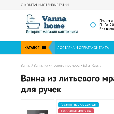
О КОМПАНИИ
ОТЗЫВЫ
СТАТЬИ
Приём и 
Пн-Вс 9:
Без вых
КАТАЛОГ
ДОСТАВКА И ОПЛАТА
КОНТАКТЫ
Ванны
/
Ванны из литьевого мрамора
/
Ediss-Russia
Ванна из литьевого мр
для ручек
Гарантия производителя
Бесплатная доставка