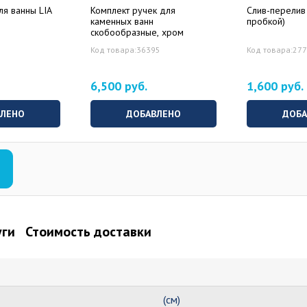
ля ванны LIA
Комплект ручек для
Слив-перелив 
каменных ванн
пробкой)
скобообразные, хром
Код товара:36395
Код товара:27
6,500 руб.
1,600 руб.
ВЛЕНО
ДОБАВЛЕНО
ДОБА
уги
Стоимость доставки
(см)