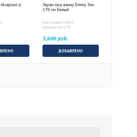
Alcaplast (с
Экран под ванну Emmy Эко
Дополнитель
170 см белый
71
Код товара:26620
Артикул:Эко170
3,600 руб.
0 руб.
ВЫБ
ВЛЕНО
ДОБАВЛЕНО