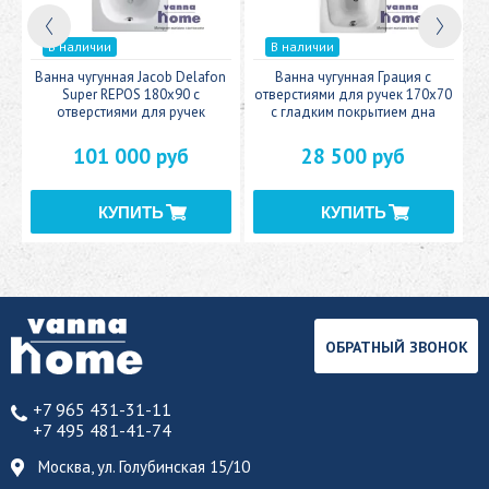
В наличии
В наличии
n
Ванна чугунная Jacob Delafon
Ванна чугунная Грация с
В
Super REPOS 180х90 с
отверстиями для ручек 170х70
отверстиями для ручек
с гладким покрытием дна
101 000 руб
28 500 руб
ОБРАТНЫЙ ЗВОНОК
+7 965 431-31-11
+7 495 481-41-74
Москва, ул. Голубинская 15/10