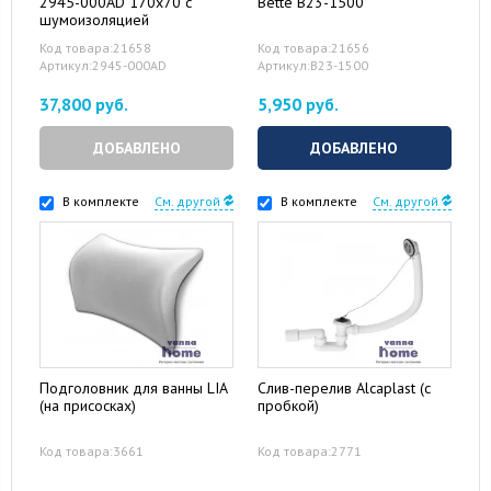
2945-000AD 170x70 с
Bette B23-1500
шумоизоляцией
Код товара:21658
Код товара:21656
Артикул:2945-000AD
Артикул:B23-1500
37,800 руб.
5,950 руб.
ДОБАВЛЕНО
ДОБАВЛЕНО
В комплекте
См. другой
В комплекте
См. другой
Подголовник для ванны LIA
Слив-перелив Alcaplast (с
(на присосках)
пробкой)
Код товара:3661
Код товара:2771