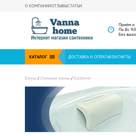
О КОМПАНИИ
ОТЗЫВЫ
СТАТЬИ
Приём и 
Пн-Вс 9:
Без вых
КАТАЛОГ
ДОСТАВКА И ОПЛАТА
КОНТАКТЫ
Ванны
/
Стальные ванны
/
Kaldewei