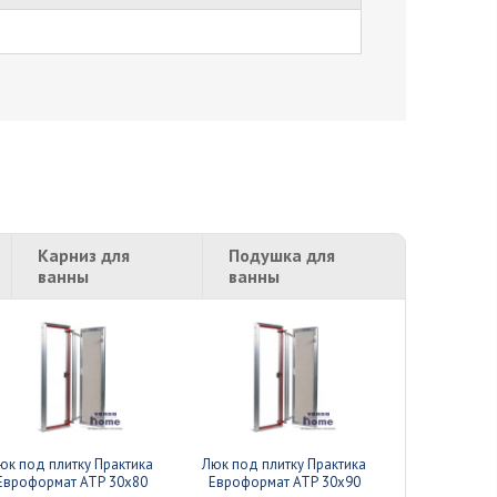
Карниз для
Подушка для
ванны
ванны
юк под плитку Практика
Люк под плитку Практика
Люк под пли
Евроформат АТР 30x80
Евроформат АТР 30x90
Евроформа