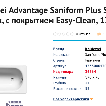
ei Advantage Saniform Plus 
, с покрытием Easy-Clean,
0 Отзыва
0
Бренд
Kaldewei
Коллекция
Saniform Plu
Страна
Германия
Артикул
133500013
Код товара
36664
Размеры
170 х 70
Глубина
41
Высота в ножках
55
Все характеристики