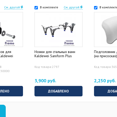
См. другой
В комплекте
См. другой
В комплект
ров для
Ножки для стальных ванн
Подголовник 
Kaldewei
Kaldewei Saniform Plus
(на присосках)
0
28
Код товара:2797
Код товара:36
130000
3,900 руб.
2,250 руб.
ВЛЕНО
ДОБАВЛЕНО
ДОБА