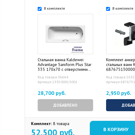
В комплекте
В комплекте
Стальная ванна Kaldewei
Комплект анке
Advantage Saniform Plus Star
стальных ванн 
335 170x70 с отверстиями
68767513000
для ручек, с покрытием Easy-
Код товара:36664
Код товара:263
Clean, 133500013001
Артикул:133500013001
Артикул:687675
28,700 руб.
2,950 руб.
ДОБАВЛЕНО
ДОБА
Комплект:
8 товара
В КОРЗИНУ
52,500
руб.