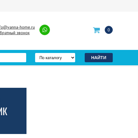
nfo@vanna-home.ru
0
братный звонок