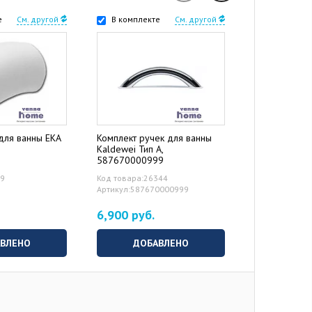
е
См. другой
В комплекте
См. другой
В комплек
для ванны EKA
Комплект ручек для ванны
Слив-перелив
Kaldewei Тип A,
пробкой)
587670000999
59
Код товара:26344
Код товара:2
Артикул:587670000999
6,900 руб.
1,600 руб
ВЛЕНО
ДОБАВЛЕНО
ДОБ