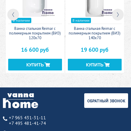
В наличии
В наличии
c
Ванна стальная Reimar с
Ванна стальная Reimar с
У
полимерным покрытием (ВИЗ)
полимерным покрытием (ВИЗ)
120x70
140x70
16 600 руб
19 600 руб
ОБРАТНЫЙ ЗВОНОК
+7 965 431-31-11
+7 495 481-41-74