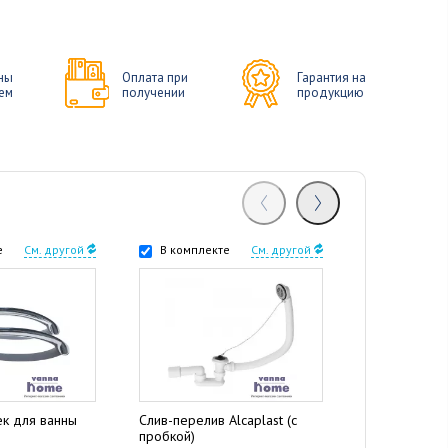
ны
Оплата при
Гарантия на
ем
получении
продукцию
е
См. другой
В комплекте
См. другой
В комплек
ек для ванны
Слив-перелив Alcaplast (с
Экран под в
пробкой)
Бланка 150 