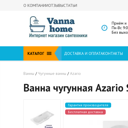
О КОМПАНИИ
ОТЗЫВЫ
СТАТЬИ
Приём и 
Пн-Вс 9:
Без вых
КАТАЛОГ
ДОСТАВКА И ОПЛАТА
КОНТАКТЫ
Ванны
/
Чугунные ванны
/
Azario
Ванна чугунная Azario
Гарантия производителя
Бесплатная доставка