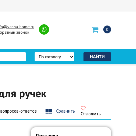
nfo@vanna-home.ru
0
братный звонок
 для ручек
 вопросов-ответов
Сравнить
Отложить
Доставка