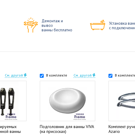
Демонтаж и
Установка ван
вывоз
с подключени
ванны бесплатно
См. другой
В комплекте
См. другой
В комплект
лируемых
Подголовник для ванны VIVA
Комплект руч
унной ванны
(на присосках)
Azario