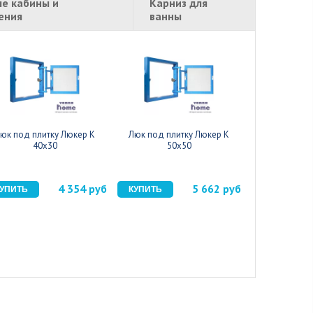
е кабины и
Карниз для
ения
ванны
юк под плитку Люкер К
Люк под плитку Люкер К
Люк под пл
40x30
50x50
Слава
4 354 руб
5 662 руб