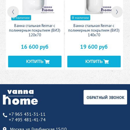
В наличии
В наличии
c
Ванна стальная Reimar с
Ванна стальная Reimar с
У
полимерным покрытием (ВИЗ)
полимерным покрытием (ВИЗ)
120x70
140x70
16 600 руб
19 600 руб
ОБРАТНЫЙ ЗВОНОК
+7 965 431-31-11
+7 495 481-41-74
Москва, ул. Голубинская 15/10