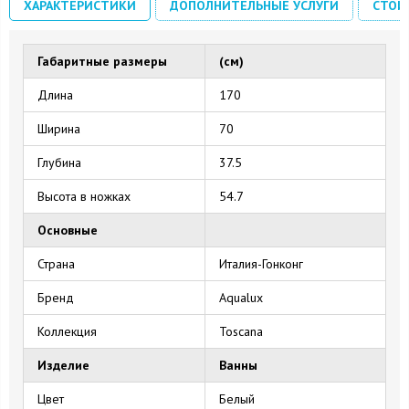
ХАРАКТЕРИСТИКИ
ДОПОЛНИТЕЛЬНЫЕ УСЛУГИ
СТОИ
Габаритные размеры
(см)
Длина
170
Ширина
70
Глубина
37.5
Высота в ножках
54.7
Основные
Страна
Италия-Гонконг
Бренд
Aqualux
Коллекция
Toscana
Изделие
Ванны
Цвет
Белый