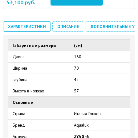
53,100
руб.
15 August 2024
10 September 2024
ХАРАКТЕРИСТИКИ
ОПИСАНИЕ
ДОПОЛНИТЕЛЬНЫЕ УС
Габаритные размеры
(см)
Длина
160
Ширина
70
Глубина
42
Высота в ножках
57
Основные
Страна
Италия-Гонконг
Бренд
Aqualux
Артикул
ZYA 8-6