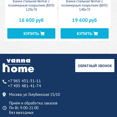
c
Ванна стальная Reimar с
Ванна стальная Reimar с
У
полимерным покрытием (ВИЗ)
полимерным покрытием (ВИЗ)
120x70
140x70
16 600 руб
19 600 руб
ОБРАТНЫЙ ЗВОНОК
+7 965 431-31-11
+7 495 481-41-74
Москва, ул. Голубинская 15/10
Приём и обработка заказов
Пн-Вс 9:00-21:00
Без выходных