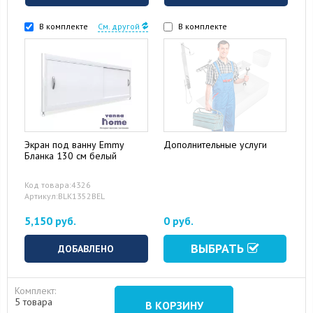
В комплекте
См. другой
В комплекте
Экран под ванну Emmy
Дополнительные услуги
16 August 2024
10 September 2024
Бланка 130 см белый
Код товара:4326
Артикул:BLK1352BEL
5,150 руб.
0 руб.
ВЫБРАТЬ
ДОБАВЛЕНО
Комплект:
5 товара
В КОРЗИНУ