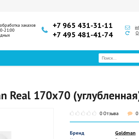
+7 965 431-31-11
обработка заказов
i
00-21:00
+7 495 481-41-74
О
одных
n Real 170x70 (углубленная
0 Отзыва
0
Бренд
Goldman