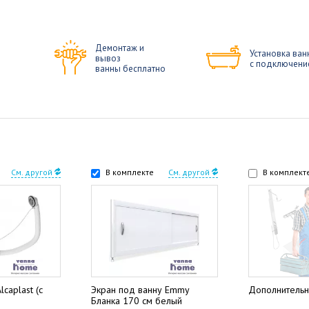
Демонтаж и
Установка ван
вывоз
с подключени
ванны бесплатно
См. другой
В комплекте
См. другой
В комплект
caplast (с
Экран под ванну Emmy
Дополнительн
Бланка 170 см белый