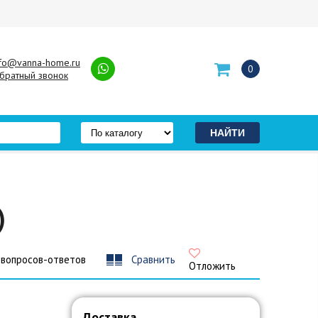
nfo@vanna-home.ru
0
братный звонок
)
 вопросов-ответов
Сравнить
Отложить
Доставка