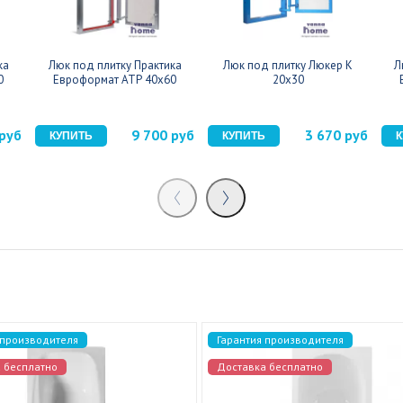
ка
Люк под плитку Практика
Люк под плитку Люкер К
Л
0
Евроформат АТР 40x60
20x30
 руб
9 700 руб
3 670 руб
 производителя
Гарантия производителя
 бесплатно
Доставка бесплатно