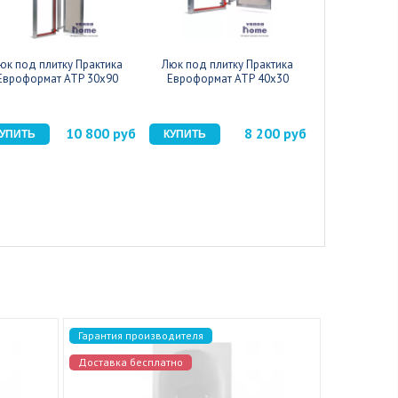
юк под плитку Практика
Люк под плитку Практика
Люк под пли
Евроформат АТР 30x90
Евроформат АТР 40x30
Евроформа
10 800 руб
8 200 руб
Гарантия производителя
Гарантия п
Доставка бесплатно
Доставка 