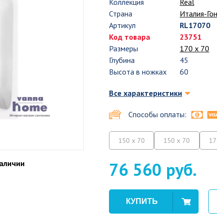
Коллекция
Real
Страна
Италия-Гон
Артикул
RL17070
Код товара
23751
Размеры
170 х 70
Глубина
45
Высота в ножках
60
Все характеристики
Способы оплаты:
150 x 70
150 x 70
17
наличии
76 560 руб.