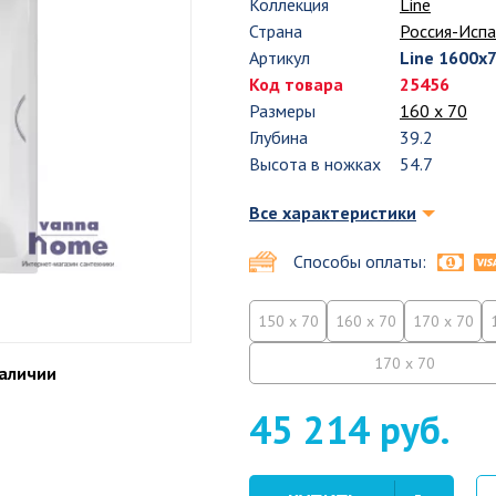
Коллекция
Line
Страна
Россия-Испа
Артикул
Line 1600x
Код товара
25456
Размеры
160 х 70
Глубина
39.2
Высота в ножках
54.7
Все характеристики
Способы оплаты:
150 x 70
160 x 70
170 x 70
170 x 70
наличии
45 214 руб.