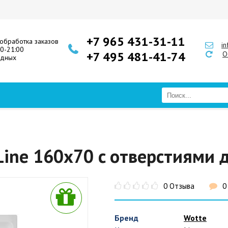
+7 965 431-31-11
обработка заказов
i
00-21:00
+7 495 481-41-74
О
одных
Line 160x70 c отверстиями 
0 Отзыва
0
Бренд
Wotte