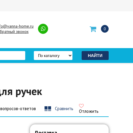
nfo@vanna-home.ru
0
братный звонок
для ручек
 вопросов-ответов
Сравнить
Отложить
Доставка