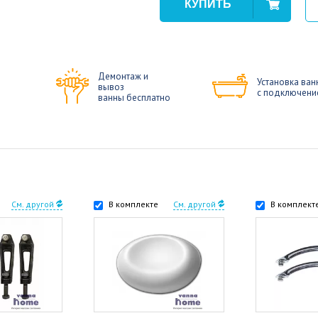
Демонтаж и
Установка ван
вывоз
с подключени
ванны бесплатно
См. другой
В комплекте
См. другой
В комплект