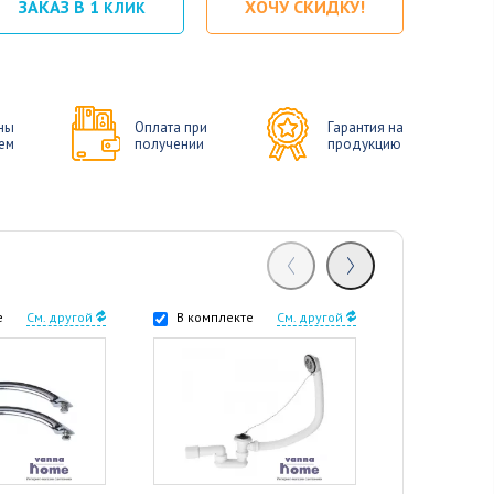
ЗАКАЗ В 1
ХОЧУ СКИДКУ!
КЛИК
ны
Оплата при
Гарантия на
ем
получении
продукцию
е
См. другой
В комплекте
См. другой
В комплек