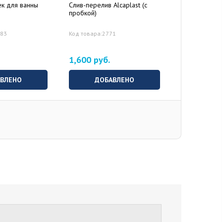
ек для ванны
Слив-перелив Alcaplast (с
Экран под в
пробкой)
Бланка 160 
183
Код товара:2771
Код товара:4
Артикул:BLK1
1,600 руб.
5,400 руб
ВЛЕНО
ДОБАВЛЕНО
ДОБ