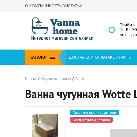
О КОМПАНИИ
ОТЗЫВЫ
СТАТЬИ
Приём и 
Пн-Вс 9:
Без вых
КАТАЛОГ
ДОСТАВКА И ОПЛАТА
КОНТАКТЫ
Ванны
/
Чугунные ванны
/
Wotte
Ванна чугунная Wotte 
Гарантия производителя
Бесплатная доставка