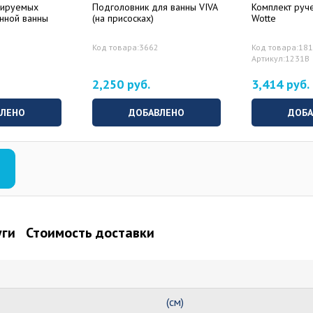
лируемых
Подголовник для ванны VIVA
Комплект руч
унной ванны
(на присосках)
Wotte
Код товара:3662
Код товара:18
Артикул:1231B
2,250 руб.
3,414 руб.
ВЛЕНО
ДОБАВЛЕНО
ДОБА
уги
Стоимость доставки
(см)