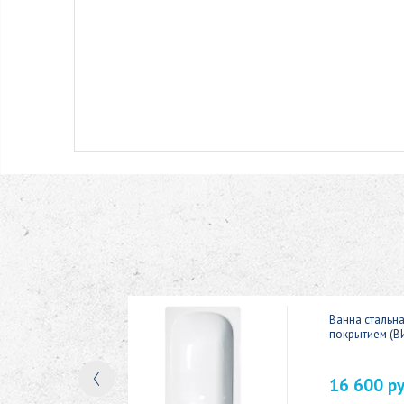
ic 150x70
Ванна стальн
покрытием (В
16 600 р