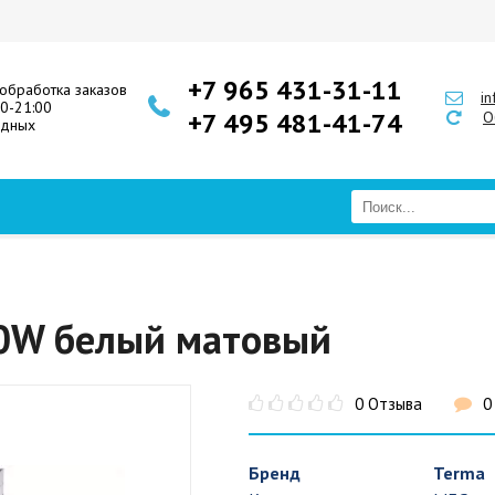
+7 965 431-31-11
обработка заказов
i
00-21:00
+7 495 481-41-74
О
одных
00W белый матовый
0 Отзыва
0
Бренд
Terma