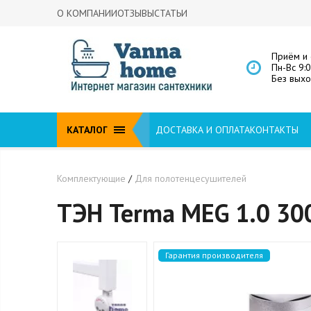
О КОМПАНИИ
ОТЗЫВЫ
СТАТЬИ
Приём и 
Пн-Вс 9:
Без вых
КАТАЛОГ
ДОСТАВКА И ОПЛАТА
КОНТАКТЫ
Комплектующие
/
Для полотенцесушителей
ТЭН Terma MEG 1.0 3
Гарантия производителя