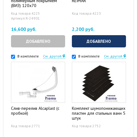
полимерным покрытием
REIMAR
(ВИЗ) 120x70
Код товара:4225
Код товара:4223
Артикул:R-24901
16,600 руб.
2,200 руб.
ДОБАВЛЕНО
ДОБАВЛЕНО
В комплекте
См. другой
В комплекте
См. другой
Слив-перелив Alcaplast (с
Комплект шумопонижающих
пробкой)
пластин для стальных ванн 5
штук
Код товара:2771
Код товара:2752