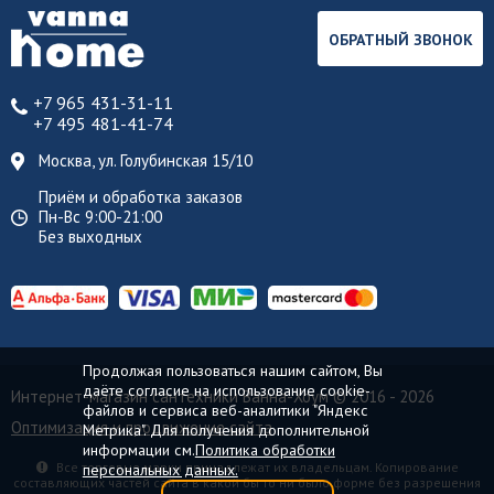
ОБРАТНЫЙ ЗВОНОК
+7 965 431-31-11
+7 495 481-41-74
Москва, ул. Голубинская 15/10
Приём и обработка заказов
Пн-Вс 9:00-21:00
Без выходных
Продолжая пользоваться нашим сайтом, Вы
даёте согласие на использование cookie-
Интернет-магазин сантехники Ванна-Хоум
© 2016 - 2026
файлов и сервиса веб-аналитики "Яндекс
Оптимизация и продвижение сайта
Метрика". Для получения дополнительной
информации см.
Политика обработки
Все торговые марки принадлежат их владельцам. Копирование
персональных данных.
составляющих частей сайта в какой бы то ни было форме без разрешения