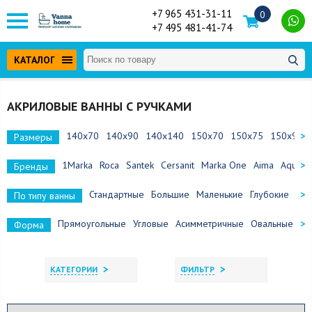
+7 965 431-31-11
0
+7 495 481-41-74
КАТАЛОГ
АКРИЛОВЫЕ ВАННЫ С РУЧКАМИ
140x70
140x90
140x140
150x70
150x75
150x90
Размеры
1Marka
Roca
Santek
Cersanit
Marka One
Aima
Aquane
Бренды
Стандартные
Большие
Маленькие
Глубокие
Сид
По типу ванны
Прямоугольные
Угловые
Асимметричные
Овальные
По
Форма
>
>
КАТЕГОРИИ
ФИЛЬТР