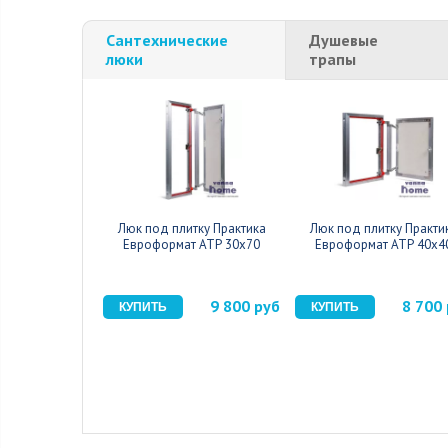
Сантехнические
Душевые
люки
трапы
Люк под плитку Практика
Люк под плитку Практи
Евроформат АТР 30x70
Евроформат АТР 40x4
9 800 руб
8 700