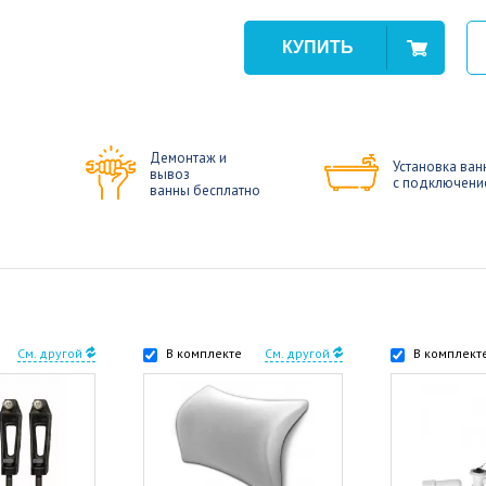
Демонтаж и
Установка ван
вывоз
с подключени
ванны бесплатно
См. другой
В комплекте
См. другой
В комплект