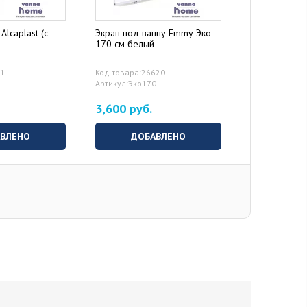
Alcaplast (с
Экран под ванну Emmy Эко
Дополнитель
170 см белый
71
Код товара:26620
Артикул:Эко170
3,600 руб.
0 руб.
ВЫБ
ВЛЕНО
ДОБАВЛЕНО