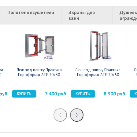
Полотенцесушители
Экраны для
Душевы
ванн
огражд
ка
Люк под плитку Практика
Люк под плитку Практика
Л
0
Евроформат АТР 20x30
Евроформат АТР 20x50
 руб
7 400 руб
8 300 руб