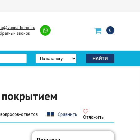
nfo@vanna-home.ru
0
братный звонок
м покрытием
 вопросов-ответов
Сравнить
Отложить
Доставка