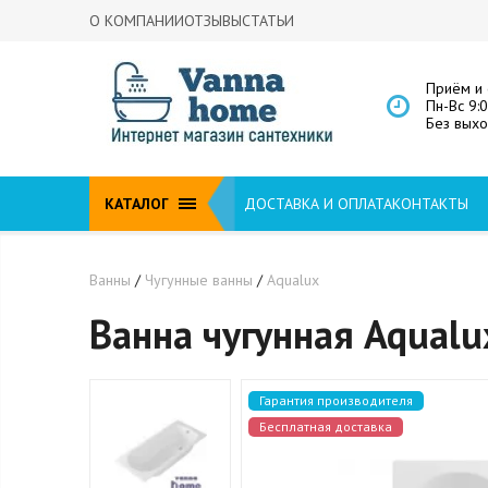
О КОМПАНИИ
ОТЗЫВЫ
СТАТЬИ
Приём и 
Пн-Вс 9:
Без вых
КАТАЛОГ
ДОСТАВКА И ОПЛАТА
КОНТАКТЫ
Ванны
/
Чугунные ванны
/
Aqualux
Ванна чугунная Aqual
Гарантия производителя
Бесплатная доставка