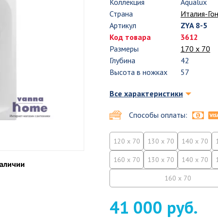
Коллекция
Aqualux
Страна
Италия-Гон
Артикул
ZYA 8-5
Код товара
3612
Размеры
170 х 70
Глубина
42
Высота в ножках
57
Все характеристики
Способы оплаты:
120 x 70
130 x 70
140 x 70
160 x 70
130 x 70
140 x 70
наличии
160 x 70
41 000 руб.