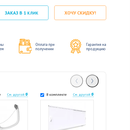
ЗАКАЗ В 1
ХОЧУ СКИДКУ!
КЛИК
ны
Оплата при
Гарантия на
ем
получении
продукцию
е
См. другой
В комплекте
См. другой
В комплек