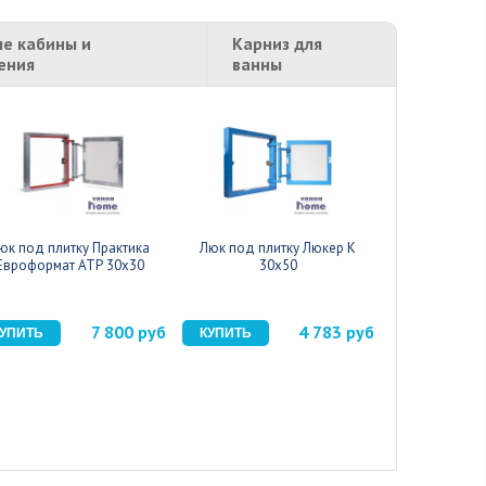
е кабины и
Карниз для
ения
ванны
юк под плитку Практика
Люк под плитку Люкер К
Люк под пл
Евроформат АТР 30x30
30x50
40
7 800 руб
4 783 руб