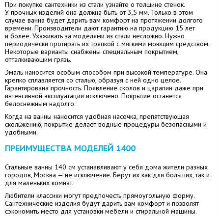
При покупке сантехники из стали узнайте о толщине стенок.
У прочных изделий она должна быть от 3,5 мм. Только в этом
случае ванна будет дарить вам комфорт на протяжении долгого
времени. Производители дают гарантию на продукцию 15 лет
и более. Ухаживать за моделями из стали несложно. Нужно
периодически протирать их тряпкой с мягкими моющим средством.
Некоторые варианты снабжены специальным покрытием,
отталкивающим грязь.
Эмаль наносится особым способом при высокой температуре. Она
крепко сплавляется со сталью, образуя с ней одно целое.
Гарантирована прочность. Появление сколов и царапин даже при
интенсивной эксплуатации исключено. Покрытие останется
белоснежным надолго.
Когда на ванны наносится удобная насечка, препятствующая
скольжению, покрытие делает водные процедуры безопасными и
удобными.
ПРЕИМУЩЕСТВА МОДЕЛЕЙ 1400
Стальные ванны 140 см устанавливают у себя дома жители разных
городов, Москва — не исключение. Берут их как для больших, так и
для маленьких комнат.
Любители классики могут предпочесть прямоугольную форму.
Сантехнические изделия будут дарить вам комфорт и позволят
сэкономить место для установки мебели и стиральной машины.