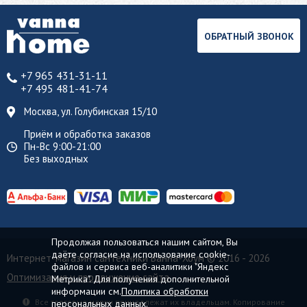
ОБРАТНЫЙ ЗВОНОК
+7 965 431-31-11
+7 495 481-41-74
Москва, ул. Голубинская 15/10
Приём и обработка заказов
Пн-Вс 9:00-21:00
Без выходных
Продолжая пользоваться нашим сайтом, Вы
даёте согласие на использование cookie-
Интернет-магазин сантехники Ванна-Хоум
© 2016 - 2026
файлов и сервиса веб-аналитики "Яндекс
Оптимизация и продвижение сайта
Метрика". Для получения дополнительной
информации см.
Политика обработки
Все торговые марки принадлежат их владельцам. Копирование
персональных данных.