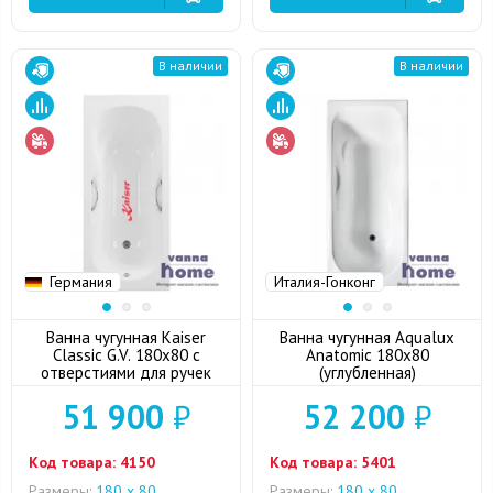
В наличии
В наличии
Германия
Италия-Гонконг
Ванна чугунная Kaiser
Ванна чугунная Aqualux
Classic G.V. 180x80 с
Anatomic 180x80
отверстиями для ручек
(углубленная)
51 900
₽
52 200
₽
Код товара:
4150
Код товара:
5401
Размеры:
180 x 80
Размеры:
180 x 80