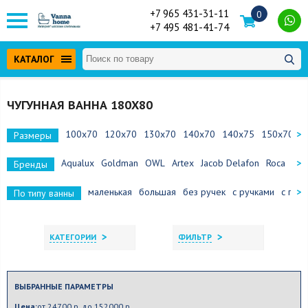
+7 965 431-31-11
0
+7 495 481-41-74
КАТАЛОГ
ЧУГУННАЯ ВАННА 180Х80
100х70
120х70
130х70
140х70
140х75
150х70
1
Размеры
Aqualux
Goldman
OWL
Artex
Jacob Delafon
Roca
Aza
Бренды
маленькая
большая
без ручек
с ручками
с под
По типу ванны
>
>
КАТЕГОРИИ
ФИЛЬТР
ВЫБРАННЫЕ ПАРАМЕТРЫ
Цена:
от 24700 р. до 152000 р.