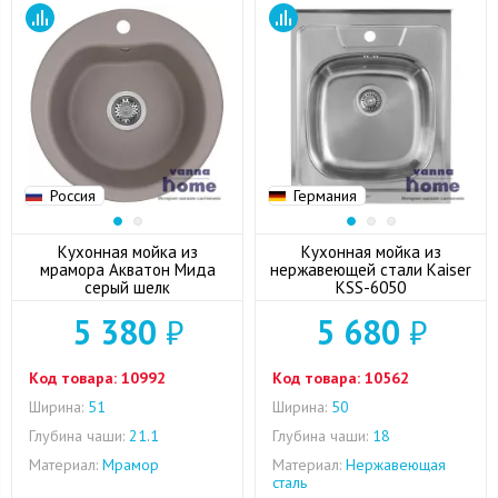
Россия
Германия
Кухонная мойка из
Кухонная мойка из
мрамора Акватон Мида
нержавеющей стали Kaiser
серый шелк
KSS-6050
5 380
₽
5 680
₽
Код товара:
10992
Код товара:
10562
Ширина:
51
Ширина:
50
Глубина чаши:
21.1
Глубина чаши:
18
Материал:
Мрамор
Материал:
Нержавеющая
сталь