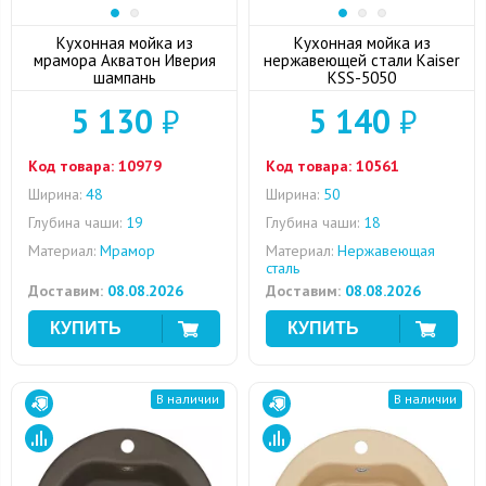
Кухонная мойка из
Кухонная мойка из
мрамора Акватон Иверия
нержавеющей стали Kaiser
шампань
KSS-5050
5 130
₽
5 140
₽
Код товара:
10979
Код товара:
10561
Ширина:
48
Ширина:
50
Глубина чаши:
19
Глубина чаши:
18
Материал:
Мрамор
Материал:
Нержавеющая
сталь
Доставим:
08.08.2026
Доставим:
08.08.2026
В наличии
В наличии