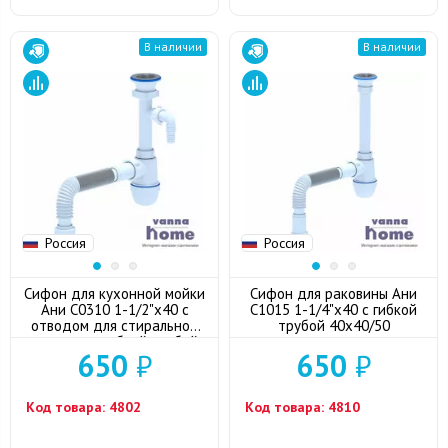
В наличии
В наличии
Россия
Россия
Сифон для кухонной мойки
Сифон для раковины Ани
Ани С0310 1-1/2"x40 с
С1015 1-1/4"x40 с гибкой
отводом для стиральной
трубой 40x40/50
машины, с гибкой трубой
650
₽
650
₽
40x50
Код товара:
4802
Код товара:
4810