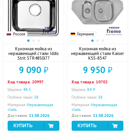
Россия
Германия
Кухонная мойка из
Кухонная мойка из
нержавеющей стали Iddis
нержавеющей стали Kaiser
Strit STR48S0i77
KSS-8547
9 090
₽
9 950
₽
Код товара:
20997
Код товара:
10702
Ширина:
48.5
Ширина:
84.9
Глубина чаши:
18
Глубина чаши:
18
Материал:
Нержавеющая
Материал:
Нержавеющая
сталь
сталь
Доставим:
11.08.2026
Доставим:
11.08.2026