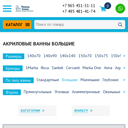
+7 965 431-31-11
0
+7 495 481-41-74
КАТАЛОГ
АКРИЛОВЫЕ ВАННЫ БОЛЬШИЕ
140x70
140x90
140x140
150x70
150x75
150x90
Размеры
1Marka
Roca
Santek
Cersanit
Marka One
Aima
Aquane
Бренды
Стандартные
Большие
Маленькие
Глубокие
Сид
По типу ванны
Прямоугольные
Угловые
Асимметричные
Овальные
По
Форма
>
>
КАТЕГОРИИ
ФИЛЬТР