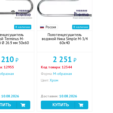
Россия
В наличии
В наличии
енцесушитель
Полотенцесушитель
ой Terminus М-
водяной Ника Simple М-3/4
 Ø 26.9 мм 50x60
60x40
 210
2 251
₽
₽
а:
12955
Код товара:
12344
образная
Форма:
M-образная
м
Цвет:
Хром
:
10.08.2026
Доставим:
10.08.2026