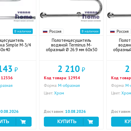
Россия
Россия
В наличии
В наличии
нцесушитель
Полотенцесушитель
Полот
ка Simple М-3/4
водяной Terminus М-
водян
50x40
образный Ø 26.9 мм 60x50
образный
143
2 210
2
₽
₽
12336
Код товара:
12954
Код товар
разная
Форма:
M-образная
Форма:
M-
Цвет:
Хром
Цвет:
Хро
0.08.2026
Доставим:
10.08.2026
Доставим