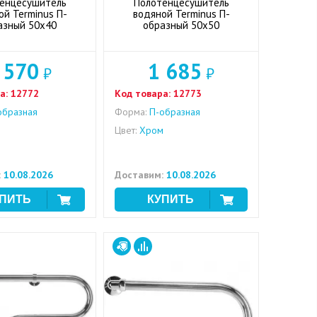
енцесушитель
Полотенцесушитель
ой Terminus П-
водяной Terminus П-
азный 50x40
образный 50x50
 570
1 685
₽
₽
а:
12772
Код товара:
12773
бразная
Форма:
П-образная
м
Цвет:
Хром
:
10.08.2026
Доставим:
10.08.2026