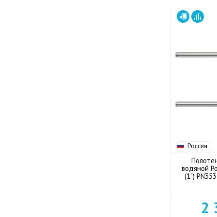
Россия
Полоте
водяной Po
(1") PN35
2 