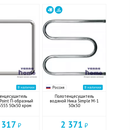
Россия
В наличии
В наличии
енцесушитель
Полотенцесушитель
Point П-образный
водяной Ника Simple М-1
35555 50x50 хром
50x50
 317
2 371
₽
₽