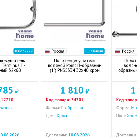
Россия
Россия
В наличии
В наличии
нцесушитель
Полотенцесушитель
Полот
 Terminus П-
водяной Point П-образный
водян
ный 32x60
(1") PN35334 32x40 хром
образный
785
1 810
1
₽
₽
12770
Код товара:
34301
Код товар
разная
Форма:
П-образная
Форма:
M-
Цвет:
Хром
Цвет:
Хро
0.08.2026
Доставим:
10.08.2026
Доставим