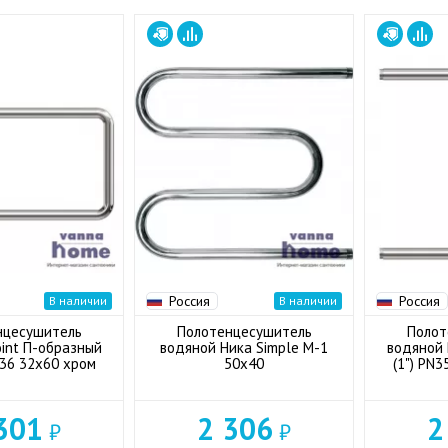
Россия
Россия
В наличии
В наличии
нцесушитель
Полотенцесушитель
Полот
int П-образный
водяной Ника Simple М-1
водяной 
336 32x60 хром
50x40
(1") PN
301
2 306
2
₽
₽