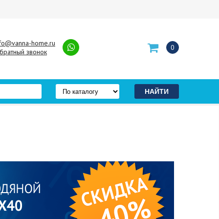
nfo@vanna-home.ru
0
братный звонок