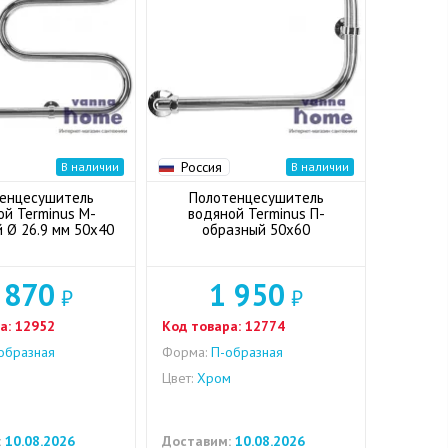
Россия
В наличии
В наличии
енцесушитель
Полотенцесушитель
ой Terminus М-
водяной Terminus П-
 Ø 26.9 мм 50x40
образный 50x60
 870
1 950
₽
₽
а:
12952
Код товара:
12774
образная
Форма:
П-образная
м
Цвет:
Хром
:
10.08.2026
Доставим:
10.08.2026