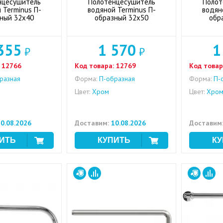
нцесушитель
Полотенцесушитель
Полот
 Terminus П-
водяной Terminus П-
водян
ный 32x40
образный 32x50
обр
355
1 570
1
₽
₽
12766
Код товара:
12769
Код товар
разная
Форма:
П-образная
Форма:
П-о
Цвет:
Хром
Цвет:
Хро
0.08.2026
Доставим:
10.08.2026
Доставим