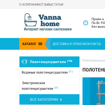
О КОМПАНИИ
ОТЗЫВЫ
СТАТЬИ
Приём и 
Пн-Вс 9:
Без вых
КАТАЛОГ
ДОСТАВКА И ОПЛАТА
КОНТАКТЫ
Полотенцесуш
Полотенцесушители
1706
ПОЛОТЕН
871
Водяные полотенцесушители
Электрические
835
полотенцесушители
ВСЕ КАТЕГОРИИ