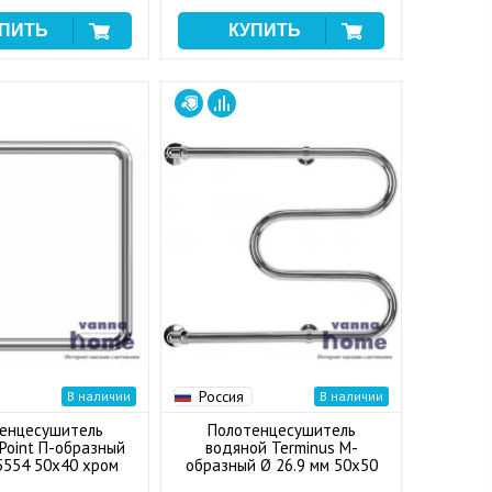
Россия
В наличии
В наличии
енцесушитель
Полотенцесушитель
Point П-образный
водяной Terminus М-
35554 50x40 хром
образный Ø 26.9 мм 50x50