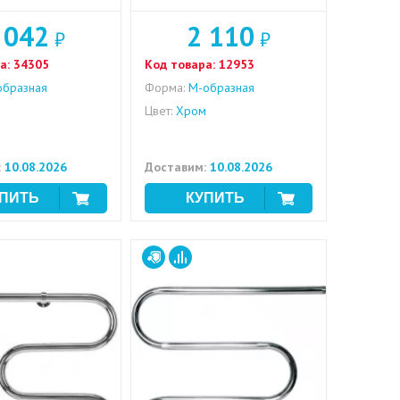
 042
2 110
₽
₽
а:
34305
Код товара:
12953
бразная
Форма:
M-образная
м
Цвет:
Хром
:
10.08.2026
Доставим:
10.08.2026