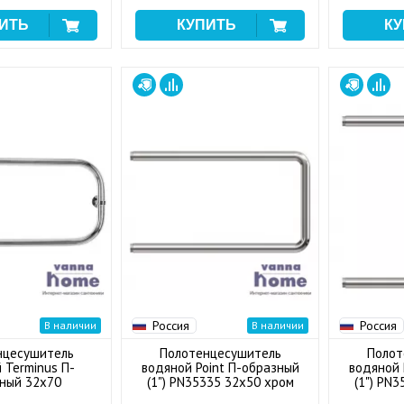
Россия
Россия
В наличии
В наличии
нцесушитель
Полотенцесушитель
Полот
 Terminus П-
водяной Point П-образный
водяной 
ный 32x70
(1") PN35335 32x50 хром
(1") PN