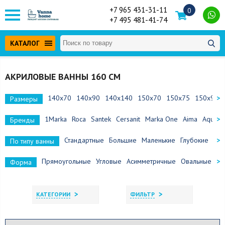
+7 965 431-31-11
0
+7 495 481-41-74
КАТАЛОГ
АКРИЛОВЫЕ ВАННЫ 160 СМ
140x70
140x90
140x140
150x70
150x75
150x90
Размеры
1Marka
Roca
Santek
Cersanit
Marka One
Aima
Aquane
Бренды
Стандартные
Большие
Маленькие
Глубокие
Сид
По типу ванны
Прямоугольные
Угловые
Асимметричные
Овальные
По
Форма
>
>
КАТЕГОРИИ
ФИЛЬТР