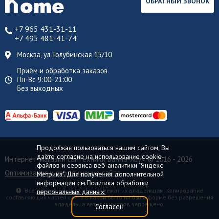
ОБРАТНЫЙ ЗВОНОК
+7 965 431-31-11
+7 495 481-41-74
Москва, ул. Голубинская 15/10
Приём и обработка заказов
Пн-Вс 9:00-21:00
Без выходных
Продолжая пользоваться нашим сайтом, Вы
даёте согласие на использование cookie-
Интернет-магазин сантехники Ванна-Хоум
© 2016 - 2026
файлов и сервиса веб-аналитики "Яндекс
Оптимизация и продвижение сайта
Метрика". Для получения дополнительной
информации см.
Политика обработки
Все торговые марки принадлежат их владельцам. Копирование
персональных данных.
составляющих частей сайта в какой бы то ни было форме без разрешения
владельца авторских прав запрещено.
Согласен