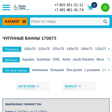
+7 965 431-31-11
0
+7 495 481-41-74
КАТАЛОГ
ЧУГУННЫЕ ВАННЫ 170Х75
100х70
120х70
130х70
140х70
140х75
150х70
1
Размеры
Aqualux
Goldman
OWL
Artex
Jacob Delafon
Roca
Aza
Бренды
маленькая
большая
без ручек
с ручками
с под
По типу ванны
>
>
КАТЕГОРИИ
ФИЛЬТР
ВЫБРАННЫЕ ПАРАМЕТРЫ
Цена:
от 24700 р. до 152000 р.