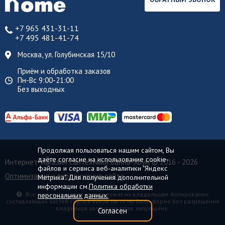
+7 965 431-31-11
+7 495 481-41-74
Москва, ул. Голубинская 15/10
Приём и обработка заказов
Пн-Вс 9:00-21:00
Без выходных
Продолжая пользоваться нашим сайтом, Вы
даёте согласие на использование cookie-
Интернет-магазин сантехники Ванна-Хоум
© 2016 - 2026
файлов и сервиса веб-аналитики "Яндекс
Оптимизация и продвижение сайта
Метрика". Для получения дополнительной
информации см.
Политика обработки
Все торговые марки принадлежат их владельцам. Копирование
персональных данных.
составляющих частей сайта в какой бы то ни было форме без разрешения
владельца авторских прав запрещено.
Согласен