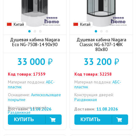
Китай
Китай
Душевая кабина Niagara
Душевая кабина Niagara
Eco NG-7508-14 90x90
Classic NG-6707-14BK
80x80
33 000
₽
33 200
₽
Код товара:
17559
Код товара:
32258
Материал поддона:
АБС-
Материал поддона:
АБС-
пластик
пластик
Оснащение:
Антискользящее
Конструкция дверей:
покрытие
Раздвижная
Конструкция дверей:
Доставим:
11.08.2026
Доставим:
11.08.2026
Раздвижная