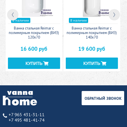
В наличии
В наличии
c
Ванна стальная Reimar с
Ванна стальная Reimar с
У
полимерным покрытием (ВИЗ)
полимерным покрытием (ВИЗ)
120x70
140x70
16 600 руб
19 600 руб
ОБРАТНЫЙ ЗВОНОК
+7 965 431-31-11
+7 495 481-41-74