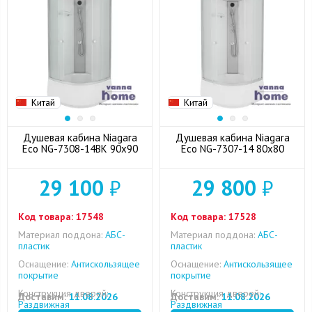
Китай
Китай
Душевая кабина Niagara
Душевая кабина Niagara
Eco NG-7308-14BK 90x90
Eco NG-7307-14 80x80
29 100
₽
29 800
₽
Код товара:
17548
Код товара:
17528
Материал поддона:
АБС-
Материал поддона:
АБС-
пластик
пластик
Оснащение:
Антискользящее
Оснащение:
Антискользящее
покрытие
покрытие
Конструкция дверей:
Конструкция дверей:
Доставим:
11.08.2026
Доставим:
11.08.2026
Раздвижная
Раздвижная