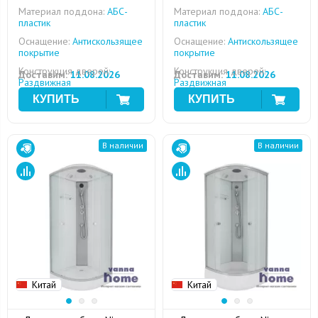
Материал поддона:
АБС-
Материал поддона:
АБС-
пластик
пластик
Оснащение:
Антискользящее
Оснащение:
Антискользящее
покрытие
покрытие
Конструкция дверей:
Конструкция дверей:
Доставим:
11.08.2026
Доставим:
11.08.2026
Раздвижная
Раздвижная
В наличии
В наличии
Китай
Китай