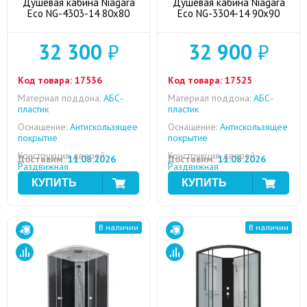
Душевая кабина Niagara
Душевая кабина Niagara
Eco NG-4303-14 80x80
Eco NG-3304-14 90x90
32 300
₽
32 900
₽
Код товара:
17536
Код товара:
17525
Материал поддона:
АБС-
Материал поддона:
АБС-
пластик
пластик
Оснащение:
Антискользящее
Оснащение:
Антискользящее
покрытие
покрытие
Конструкция дверей:
Конструкция дверей:
Доставим:
11.08.2026
Доставим:
11.08.2026
Раздвижная
Раздвижная
В наличии
В наличии