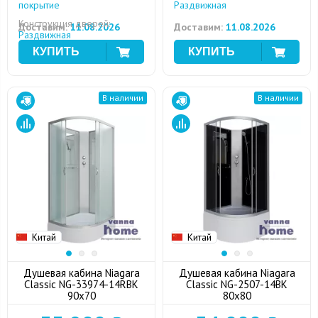
покрытие
Раздвижная
Конструкция дверей:
Доставим:
11.08.2026
Доставим:
11.08.2026
Раздвижная
В наличии
В наличии
Китай
Китай
Душевая кабина Niagara
Душевая кабина Niagara
Classic NG-33974-14RBK
Classic NG-2507-14BK
90x70
80x80