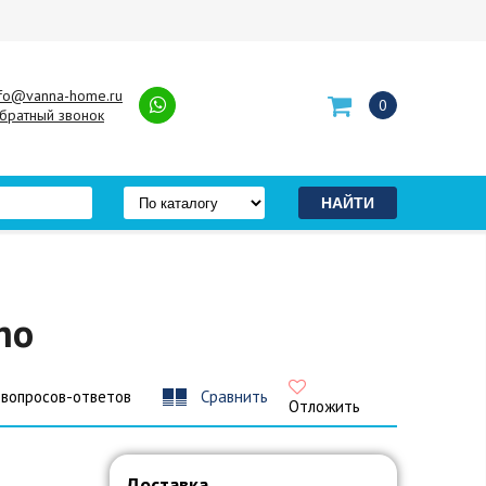
nfo@vanna-home.ru
0
братный звонок
no
 вопросов-ответов
Сравнить
Отложить
Доставка