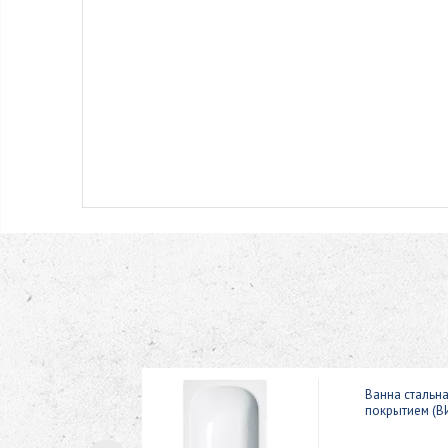
ic 150x70
Ванна стальн
покрытием (В