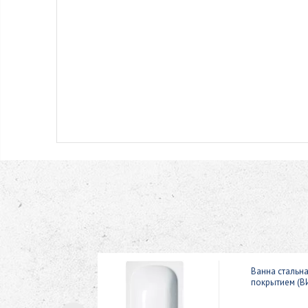
ic 150x70
Ванна стальн
покрытием (В