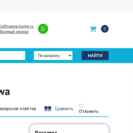
nfo@vanna-home.ru
0
братный звонок
wa
 вопросов-ответов
Сравнить
Отложить
Доставка