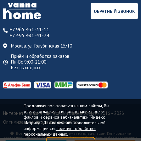
ОБРАТНЫЙ ЗВОНОК
+7 965 431-31-11
+7 495 481-41-74
Москва, ул. Голубинская 15/10
Приём и обработка заказов
Пн-Вс 9:00-21:00
Без выходных
Продолжая пользоваться нашим сайтом, Вы
даёте согласие на использование cookie-
Интернет-магазин сантехники Ванна-Хоум
© 2016 - 2026
файлов и сервиса веб-аналитики "Яндекс
Оптимизация и продвижение сайта
Метрика". Для получения дополнительной
информации см.
Политика обработки
Все торговые марки принадлежат их владельцам. Копирование
персональных данных.
составляющих частей сайта в какой бы то ни было форме без разрешения