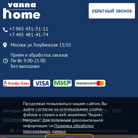
ОБРАТНЫЙ ЗВОНОК
+7 965 431-31-11
+7 495 481-41-74
Москва, ул. Голубинская 15/10
Приём и обработка заказов
Пн-Вс 9:00-21:00
Без выходных
Продолжая пользоваться нашим сайтом, Вы
даёте согласие на использование cookie-
Интернет-магазин сантехники Ванна-Хоум
© 2016 - 2026
файлов и сервиса веб-аналитики "Яндекс
Оптимизация и продвижение сайта
Метрика". Для получения дополнительной
информации см.
Политика обработки
Все торговые марки принадлежат их владельцам. Копирование
персональных данных.
составляющих частей сайта в какой бы то ни было форме без разрешения