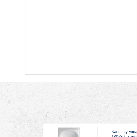
n Catherine
Ванна чугунна
180х90 с отве