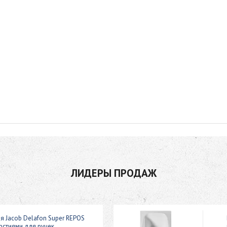
ЛИДЕРЫ ПРОДАЖ
я Jacob Delafon Super REPOS
рстиями для ручек