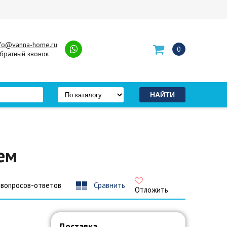
nfo@vanna-home.ru
0
братный звонок
шем
 вопросов-ответов
Сравнить
Отложить
Доставка