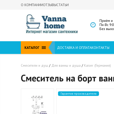
О КОМПАНИИ
ОТЗЫВЫ
СТАТЬИ
Приём и 
Пн-Вс 9:
Без вых
КАТАЛОГ
ДОСТАВКА И ОПЛАТА
КОНТАКТЫ
Смесители и душ
/
Для ванны и душа
/
Kaiser (Германия)
Смеситель на борт ван
Гарантия производителя