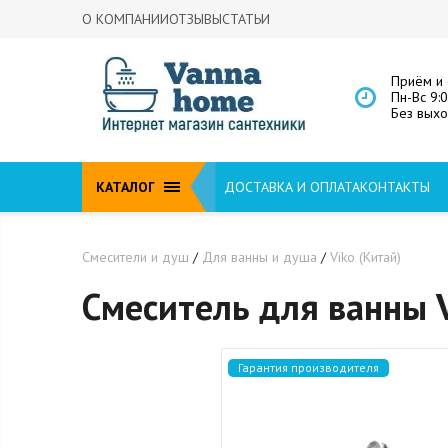
О КОМПАНИИ
ОТЗЫВЫ
СТАТЬИ
Приём и 
Пн-Вс 9:
Без вых
КАТАЛОГ
ДОСТАВКА И ОПЛАТА
КОНТАКТЫ
Смесители и душ
/
Для ванны и душа
/
Viko (Китай)
Смеситель для ванны 
Гарантия производителя