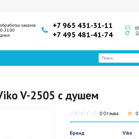
+7 965 431-31-11
обработка заказов
i
00-21:00
+7 495 481-41-74
О
одных
Viko V-2505 с душем
0 Отзыва
0
Бренд
Viko