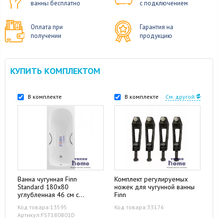
ванны бесплатно
с подключением
Оплата при
Гарантия на
получении
продукцию
КУПИТЬ КОМПЛЕКТОМ
В комплекте
В комплекте
См. другой
Ванна чугунная Finn
Комплект регулируемых
Standard 180x80
ножек для чугунной ванны
углубленная 46 см с
Finn
отверстиями для ручек
Код товара:13595
Код товара:33176
Артикул:FST180801D