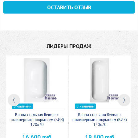
ОСТАВИТЬ ОТЗЫВ
ЛИДЕРЫ ПРОДАЖ
В наличии
В наличии
c
Ванна стальная Reimar с
Ванна стальная Reimar с
У
полимерным покрытием (ВИЗ)
полимерным покрытием (ВИЗ)
120x70
140x70
16 600 руб
19 600 руб